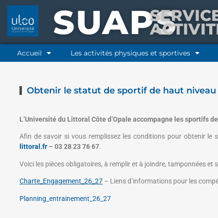
SUAPS
SERVIC
ACTIVI
Accueil
Les activités physiques et sportives
Obtenir le statut de sportif de haut niveau
L’Université du Littoral Côte d’Opale accompagne les sportifs d
Afin de savoir si vous remplissez les conditions pour obtenir le
littoral.fr
– 03 28 23 76 67
.
Voici les pièces obligatoires, à remplir et à joindre, tamponnées et
Charte_Engagement_26_27
– Liens d’informations pour les compét
Planning_entrainement_26_27