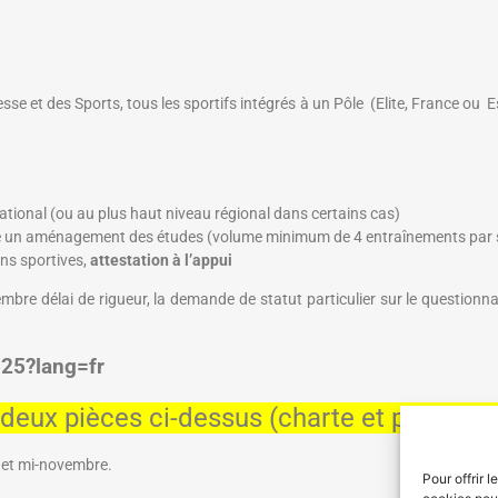
nesse et des Sports, tous les sportifs intégrés à un Pôle (Elite, France ou 
tional (ou au plus haut niveau régional dans certains cas)
ite un aménagement des études (volume minimum de 4 entraînements par
ons sportives,
attestation à l’appui
mbre délai de rigueur, la demande de statut particulier sur le questionnair
525?lang=fr
eux pièces ci-dessus (charte et planning
 et mi-novembre.
Pour offrir 