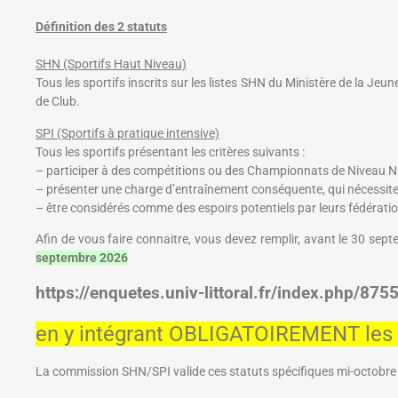
Définition des 2 statuts
SHN (Sportifs Haut Niveau)
Tous les sportifs inscrits sur les listes SHN du Ministère de la Jeu
de Club.
SPI (Sportifs à pratique intensive)
Tous les sportifs présentant les critères suivants :
– participer à des compétitions ou des Championnats de Niveau Na
– présenter une charge d’entraînement conséquente, qui nécess
– être considérés comme des espoirs potentiels par leurs fédérati
Afin de vous faire connaitre, vous devez remplir, avant le 30 septe
septembre 2026
https://enquetes.univ-littoral.fr/index.php/875
en y intégrant OBLIGATOIREMENT les d
La commission SHN/SPI valide ces statuts spécifiques mi-octobre