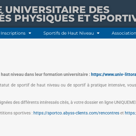
E UNIVERSITAIRE DES
TÉS PHYSIQUES ET SPORTI
Inscriptions
Sportifs de Haut Niveau
Association
e haut niveau
dans leur formation universitaire :
https://www.univ-littor
 statut de sportif de haut niveau ou de sportif à pratique intensive, vo
 signées des différents intéressés cités, à votre dossier en ligne UNIQUEM
itions sportives :
https://sportco.abyss-clients.com/rencontres
et
https