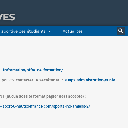
VES
 sportive des étudiants
Actualités
al.fr/formation/offre-de-formation/
us pouvez
contacter le secrétariat :
suaps.administration@univ-
ENT (
aucun dossier format papier n’est accepté
) :
://sport-u-hautsdefrance.com/sports-ind-amiens-2/